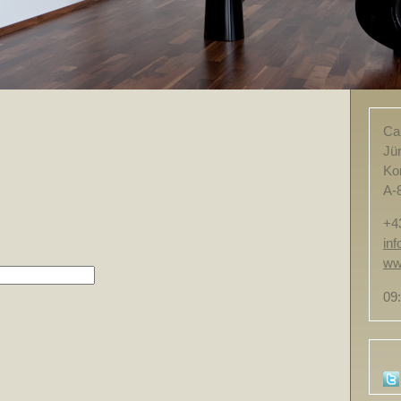
Ca
Jü
Ko
A-
+4
in
ww
09