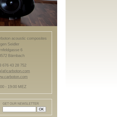
rboton acoustic composites
rgen Seidler
rnfeldgasse 6
8572 Bärnbach
3 676 43 28 752
fo(at)carboton.com
w.carboton.com
:00 - 19:00 MEZ
GET OUR NEWSLETTER