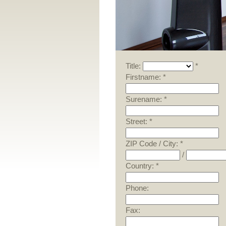
Title:
*
Firstname: *
Surename: *
Street: *
ZIP Code / City: *
/
Country: *
Phone:
Fax: